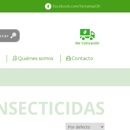
Facebook.com/TerramiaCR/
scar
Ver Cotización
Cart :
0.00
₡
Quiénes somos
Contacto
NSECTICIDAS