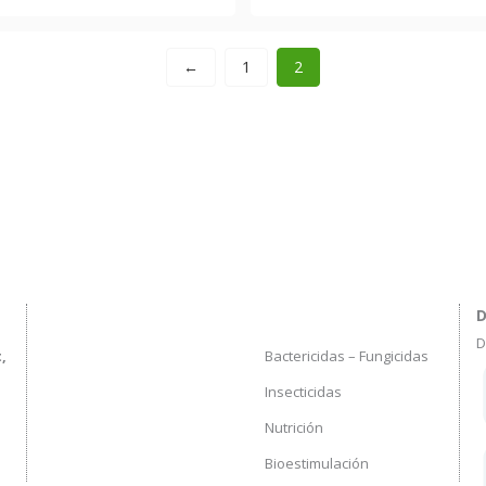
←
1
2
D
D
Bactericidas – Fungicidas
,
Insecticidas
Nutrición
Bioestimulación