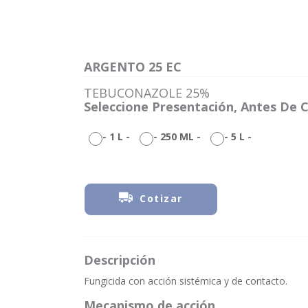
ARGENTO 25 EC
TEBUCONAZOLE 25%
Seleccione Presentación, Antes De C
-
1 L
-
-
250 ML
-
-
5 L
-
Cotizar
Descripción
Fungicida con acción sistémica y de contacto.
Mecanismo de acción