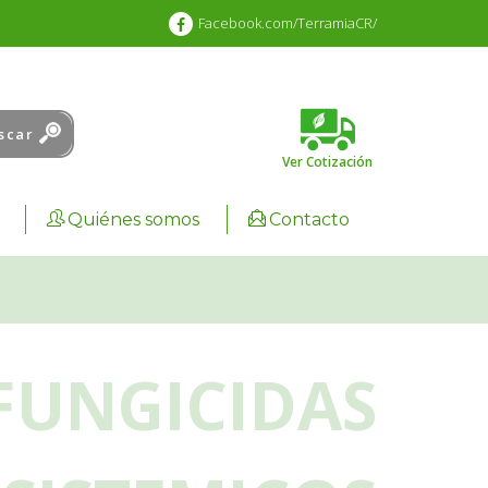
Facebook.com/TerramiaCR/
scar
Ver Cotización
Cart :
0.00
₡
Quiénes somos
Contacto
FUNGICIDAS