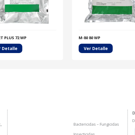
T PLUS 72 WP
M-80 80 WP
 Detalle
Ver Detalle
D
D
Bactericidas – Fungicidas
,
Insecticidas