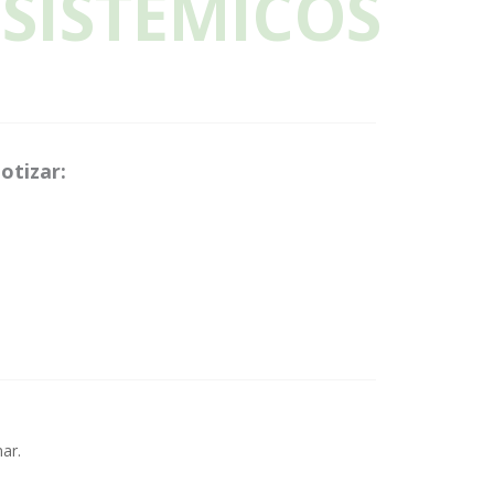
SISTEMICOS
otizar:
ar.