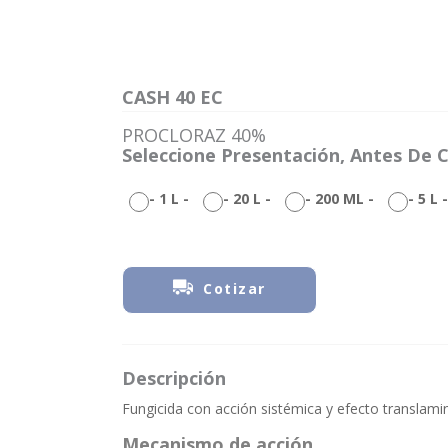
CASH 40 EC
PROCLORAZ 40%
Seleccione Presentación, Antes De C
-
1 L
-
-
20 L
-
-
200 ML
-
-
5 L
-
Cotizar
Descripción
Fungicida con acción sistémica y efecto translamin
Mecanismo de acción