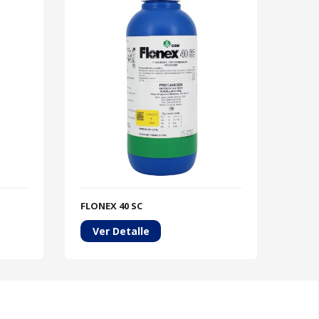
FLONEX 40 SC
INIC
Ver Detalle
Ve