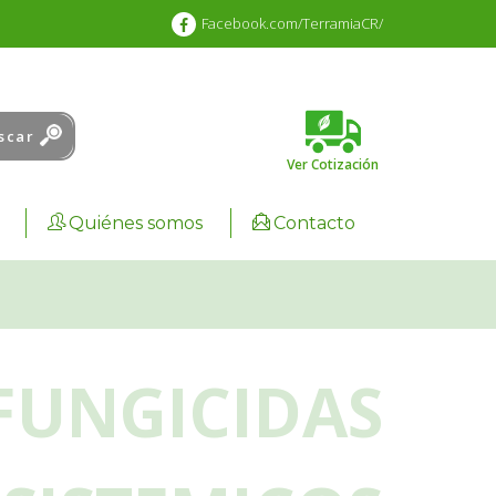
Facebook.com/TerramiaCR/
scar
Ver Cotización
Cart :
0.00
₡
Quiénes somos
Contacto
FUNGICIDAS