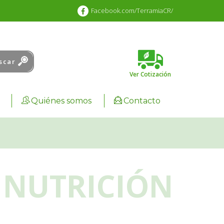
Facebook.com/TerramiaCR/
scar
Ver Cotización
Cart :
0.00
₡
Quiénes somos
Contacto
NUTRICIÓN